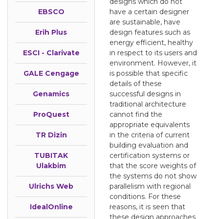
designs which do not
EBSCO
have a certain designer
are sustainable, have
Erih Plus
design features such as
energy efficient, healthy
ESCI - Clarivate
in respect to its users and
environment. However, it
GALE Cengage
is possible that specific
details of these
Genamics
successful designs in
traditional architecture
ProQuest
cannot find the
appropriate equivalents
TR Dizin
in the criteria of current
building evaluation and
TUBITAK
certification systems or
Ulakbim
that the score weights of
the systems do not show
Ulrichs Web
parallelism with regional
conditions. For these
IdealOnline
reasons, it is seen that
these design approaches