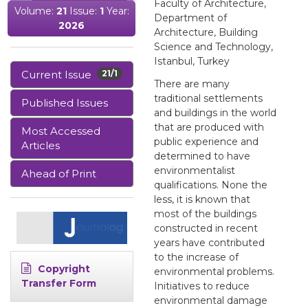
Faculty of Architecture,
Volume:
21
Issue:
1
Year:
Department of
2026
Architecture, Building
Science and Technology,
Istanbul, Turkey
Current Issue
21/1
There are many
traditional settlements
Published Issues
and buildings in the world
that are produced with
Most Accessed
public experience and
Articles
determined to have
environmentalist
Ahead of Print
qualifications. None the
less, it is known that
most of the buildings
constructed in recent
years have contributed
to the increase of
Copyright
environmental problems.
Transfer Form
Initiatives to reduce
environmental damage