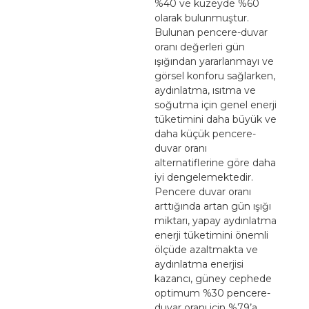
%40 ve kuzeyde %60
olarak bulunmuştur.
Bulunan pencere-duvar
oranı değerleri gün
ışığından yararlanmayı ve
görsel konforu sağlarken,
aydınlatma, ısıtma ve
soğutma için genel enerji
tüketimini daha büyük ve
daha küçük pencere-
duvar oranı
alternatiflerine göre daha
iyi dengelemektedir.
Pencere duvar oranı
arttığında artan gün ışığı
miktarı, yapay aydınlatma
enerji tüketimini önemli
ölçüde azaltmakta ve
aydınlatma enerjisi
kazancı, güney cephede
optimum %30 pencere-
duvar oranı için %79’a