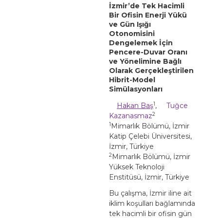
İzmir’de Tek Hacimli
Bir Ofisin Enerji Yükü
ve Gün Işığı
Otonomisini
Dengelemek İçin
Pencere-Duvar Oranı
ve Yönelimine Bağlı
Olarak Gerçekleştirilen
Hibrit-Model
Simülasyonları
1
Hakan Baş
,
Tuğce
2
Kazanasmaz
1
Mimarlık Bölümü, İzmir
Katip Çelebi Üniversitesi,
İzmir, Türkiye
2
Mimarlık Bölümü, İzmir
Yüksek Teknoloji
Enstitüsü, İzmir, Türkiye
Bu çalışma, İzmir iline ait
iklim koşulları bağlamında
tek hacimli bir ofisin gün