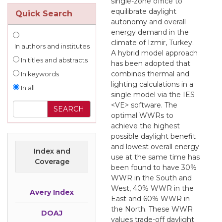
single-zone office to
equilibrate daylight
Quick Search
autonomy and overall
energy demand in the
climate of Izmir, Turkey.
In authors and institutes
A hybrid model approach
In titles and abstracts
has been adopted that
combines thermal and
In keywords
lighting calculations in a
In all
single model via the IES
<VE> software. The
optimal WWRs to
achieve the highest
possible daylight benefit
and lowest overall energy
Index and
use at the same time has
Coverage
been found to have 30%
WWR in the South and
West, 40% WWR in the
Avery Index
East and 60% WWR in
the North. These WWR
DOAJ
values trade-off daylight