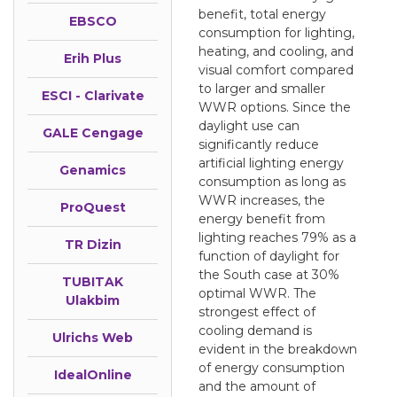
benefit, total energy
EBSCO
consumption for lighting,
heating, and cooling, and
Erih Plus
visual comfort compared
to larger and smaller
ESCI - Clarivate
WWR options. Since the
daylight use can
GALE Cengage
significantly reduce
artificial lighting energy
Genamics
consumption as long as
WWR increases, the
ProQuest
energy benefit from
lighting reaches 79% as a
TR Dizin
function of daylight for
the South case at 30%
TUBITAK
optimal WWR. The
Ulakbim
strongest effect of
cooling demand is
Ulrichs Web
evident in the breakdown
of energy consumption
IdealOnline
and the amount of