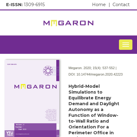
E-ISSN:
1309-6915
Home
|
Contact
Togg
Megaron. 2020; 15(4):
537-552 |
DOI:
10.14744/megaron.2020.42223
Hybrid-Model
Simulations to
Equilibrate Energy
Demand and Daylight
Autonomy as a
Function of Window-
to-Wall Ratio and
Orientation For a
Perimeter Office in