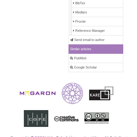
BibTex
Medlars
Procite
Reference Manager
Send email to author
Similar articles
PubMed
Google Scholar