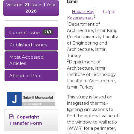
Izmir
Volume:
21
Issue:
1
Year:
2026
1
Hakan Baş
,
Tuğce
2
Kazanasmaz
1
Department of
Architecture, İzmir Katip
Current Issue
21/1
Çelebi University Faculty
of Engineering and
Published Issues
Architecture, İzmir,
Turkey
Most Accessed
2
Department of
Articles
Architecture, İzmir
Institute of Technology
Ahead of Print
Faculty of Architecture,
İzmir, Turkey
This study is based on
integrated thermal-
lighting simulations to
find the optimal value of
Copyright
the window-to-wall ratio
Transfer Form
(WWR) for a perimeter,