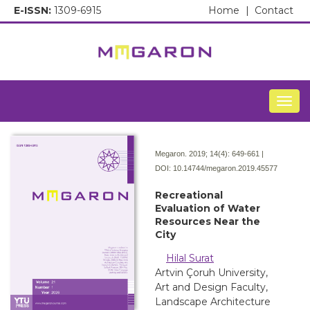
E-ISSN:
1309-6915
Home
|
Contact
Togg
Megaron. 2019; 14(4):
649-661 |
DOI:
10.14744/megaron.2019.45577
Recreational
Evaluation of Water
Resources Near the
City
Hilal Surat
Artvin Çoruh University,
Art and Design Faculty,
Landscape Architecture