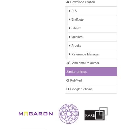
Download citation
RIS
EndNote
BibTex
Medlars
Procite
Reference Manager
Send email to author
Similar articles
PubMed
Google Scholar