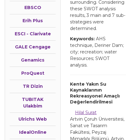
surrounding. Considering
EBSCO
these SWOT analysis
results, 3 main and 7 sub-
Erih Plus
strategies were
determined.
ESCI - Clarivate
Keywords:
AHS
technique, Deriner Dam;
GALE Cengage
city; recreation; water
Resources; SWOT
Genamics
analysis.
ProQuest
Kente Yakın Su
TR Dizin
Kaynaklarının
Rekreasyonel Amaçlı
TUBITAK
Değerlendirilmesi
Ulakbim
Hilal Surat
Ulrichs Web
Artvin Çoruh Üniversitesi,
Sanat ve Tasarım
IdealOnline
Fakültesi, Peyzaj
Mimarlığı Bölümü, Artvin,