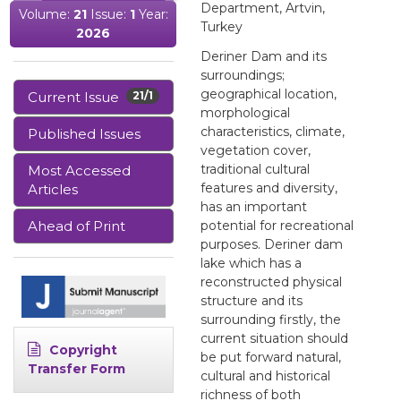
Department, Artvin,
Volume:
21
Issue:
1
Year:
Turkey
2026
Deriner Dam and its
surroundings;
geographical location,
Current Issue
21/1
morphological
characteristics, climate,
Published Issues
vegetation cover,
traditional cultural
Most Accessed
features and diversity,
Articles
has an important
Ahead of Print
potential for recreational
purposes. Deriner dam
lake which has a
reconstructed physical
structure and its
surrounding firstly, the
current situation should
Copyright
be put forward natural,
Transfer Form
cultural and historical
richness of both