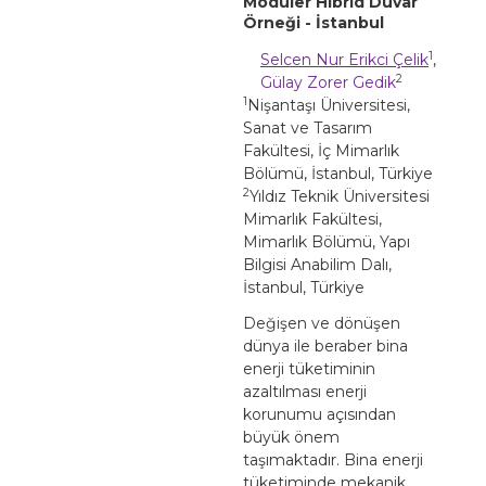
Modüler Hibrid Duvar
Örneği - İstanbul
1
Selcen Nur Erikci Çelik
,
2
Gülay Zorer Gedik
1
Nişantaşı Üniversitesi,
Sanat ve Tasarım
Fakültesi, İç Mimarlık
Bölümü, İstanbul, Türkiye
2
Yıldız Teknik Üniversitesi
Mimarlık Fakültesi,
Mimarlık Bölümü, Yapı
Bilgisi Anabilim Dalı,
İstanbul, Türkiye
Değişen ve dönüşen
dünya ile beraber bina
enerji tüketiminin
azaltılması enerji
korunumu açısından
büyük önem
taşımaktadır. Bina enerji
tüketiminde mekanik