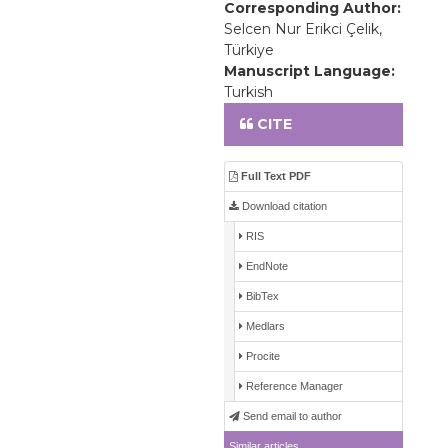
Corresponding Author:
Selcen Nur Erikci Çelik,
Türkiye
Manuscript Language:
Turkish
CITE
Full Text PDF
Download citation
RIS
EndNote
BibTex
Medlars
Procite
Reference Manager
Send email to author
Similar articles