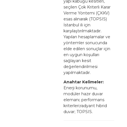
yapı kabuğu kesitleri,
seçilen Çok Kriterli Karar
Verme Yöntemi (ÇKKV)
esas alınarak (TOPSIS)
İstanbul ili için
karşılaştırılmaktadır.
Yapılan hesaplamalar ve
yöntemler sonucunda
elde edilen sonuçlar için
en uygun koşulları
sağlayan kesit
değerlendirilmesi
yapılmaktadır.
Anahtar Kelimeler:
Enerji korunumu,
modüler hazır duvar
elemanı; performans
kriterleri;radyant hibrid
duvar; TOPSIS.