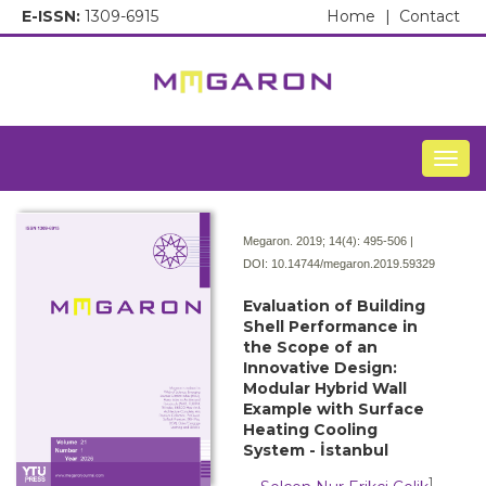
E-ISSN:
1309-6915
Home
|
Contact
Togg
Megaron. 2019; 14(4):
495-506 |
DOI:
10.14744/megaron.2019.59329
Evaluation of Building
Shell Performance in
the Scope of an
Innovative Design:
Modular Hybrid Wall
Example with Surface
Heating Cooling
System - İstanbul
1