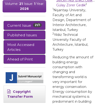
Selcen Nur Erikci Çelik
,
Volume:
21
Issue:
1
Year:
2
Gülay Zorer Gedik
2026
1
Nişantaşı University,
Faculty of Art and
Design, Department of
Interior Architecture,
Current Issue
21/1
İstanbul, Turkey
2
Yıldız Technical
Published Issues
University Faculty of
Most Accessed
Architecture, İstanbul,
Articles
Turkey
Reducing the amount of
Ahead of Print
building energy
consumption with
changing and
transforming world is
very important for
energy conservation.
Copyright
Energy consumption by
Transfer Form
mechanical systems is
predominant in building