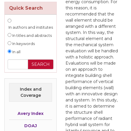
energy consumption. For
Quick Search
this reason, it is
recommended that the
wall element should be
arranged with a different
In authors and institutes
system. In this way, the
In titles and abstracts
structural element and
In keywords
the mechanical system
evaluation will be handled
In all
with a holistic approach.
Evaluations will be made
on an approach to
integrate building shell
performance of vertical
building elements (wall)
Index and
with an innovative design
Coverage
and system. In this study,
it is aimed to determine
the structure shell
Avery Index
performance of radiant
hybrid wall system for
DOAJ
İstanbul province and to