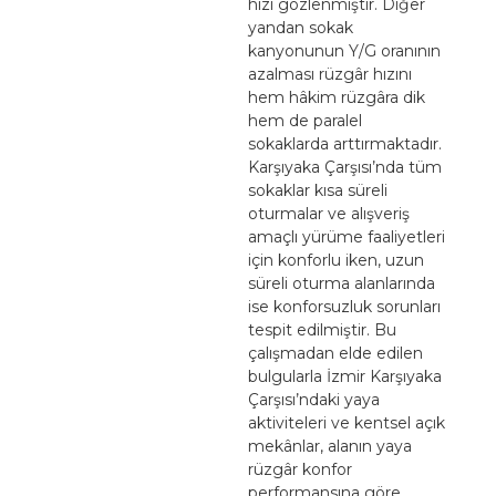
hızı gözlenmiştir. Diğer
yandan sokak
kanyonunun Y/G oranının
azalması rüzgâr hızını
hem hâkim rüzgâra dik
hem de paralel
sokaklarda arttırmaktadır.
Karşıyaka Çarşısı’nda tüm
sokaklar kısa süreli
oturmalar ve alışveriş
amaçlı yürüme faaliyetleri
için konforlu iken, uzun
süreli oturma alanlarında
ise konforsuzluk sorunları
tespit edilmiştir. Bu
çalışmadan elde edilen
bulgularla İzmir Karşıyaka
Çarşısı’ndaki yaya
aktiviteleri ve kentsel açık
mekânlar, alanın yaya
rüzgâr konfor
performansına göre