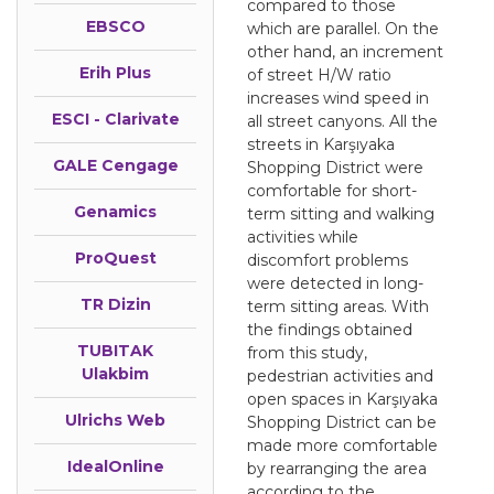
compared to those
EBSCO
which are parallel. On the
other hand, an increment
Erih Plus
of street H/W ratio
increases wind speed in
ESCI - Clarivate
all street canyons. All the
streets in Karşıyaka
GALE Cengage
Shopping District were
comfortable for short-
Genamics
term sitting and walking
activities while
ProQuest
discomfort problems
were detected in long-
TR Dizin
term sitting areas. With
the findings obtained
TUBITAK
from this study,
Ulakbim
pedestrian activities and
open spaces in Karşıyaka
Ulrichs Web
Shopping District can be
made more comfortable
IdealOnline
by rearranging the area
according to the