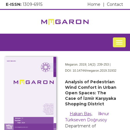
E-ISSN:
1309-6915
Home
|
Contact
Togg
Megaron. 2019; 14(2):
239-253 |
DOI:
10.14744/megaron.2019.31932
Analysis of Pedestrian
Wind Comfort in Urban
Open Spaces: The
Case of İzmir Karşıyaka
Shopping District
Hakan Baş
,
İlknur
Türkseven Doğrusoy
Department of