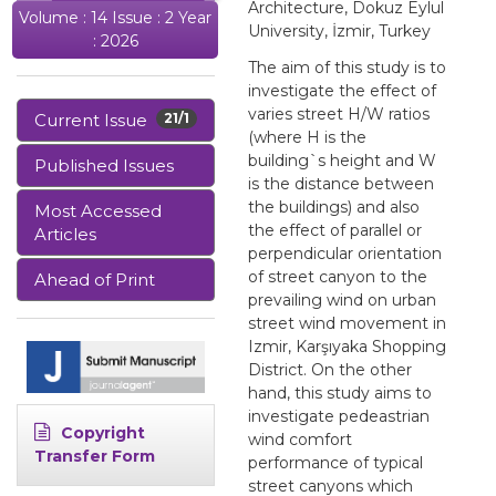
Architecture, Dokuz Eylul
Volume : 14 Issue : 2 Year
University, İzmir, Turkey
: 2026
The aim of this study is to
investigate the effect of
varies street H/W ratios
Current Issue
21/1
(where H is the
building`s height and W
Published Issues
is the distance between
the buildings) and also
Most Accessed
the effect of parallel or
Articles
perpendicular orientation
of street canyon to the
Ahead of Print
prevailing wind on urban
street wind movement in
Izmir, Karşıyaka Shopping
District. On the other
hand, this study aims to
investigate pedeastrian
Copyright
wind comfort
Transfer Form
performance of typical
street canyons which