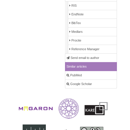
RIS
EndNote
BibTex
Medlars
Procite
Reference Manager
Send email to author
Similar articles
PubMed
Google Scholar