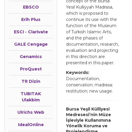
concept of the Bursa
EBSCO
Yesil Kulliyyah Madrasa,
which is proposed to
Erih Plus
continue its use with the
function of the Museum
ESCI - Clarivate
of Turkish Islamic Arts,
and the phases of
GALE Cengage
documentation, research,
evaluation and projecting
Genamics
in this direction are
presented in this paper.
ProQuest
Keywords:
Documentation,
TR Dizin
conservation; madrasa;
restitution; new usage.
TUBITAK
Ulakbim
Bursa Yeşil Külliyesi
Ulrichs Web
Medresesi’nin Müze
İşleviyle Kullanımına
IdealOnline
Yönelik Koruma ve
Projelendirme