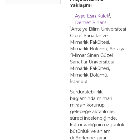
Yaklaşımı
1
Ayşe Esin Kuleli
,
2
Demet Binan
1
Antalya Bilim Üniversitesi
Güzel Sanatlar ve
Mimarlık Fakültesi,
Mimarlık Bölümü, Antalya
2
Mimar Sinan Güzel
Sanatlar Üniversitesi
Mimarlık Fakültesi,
Mimarlık Bölümü,
İstanbul
Sürdürülebilirlik
bağlamında mimari
mirasın korunup
geleceğe aktarılması
süreci incelendiğinde,
kültür varlığının özgünlük,
bütünlük ve anlam
değerlerine zarar