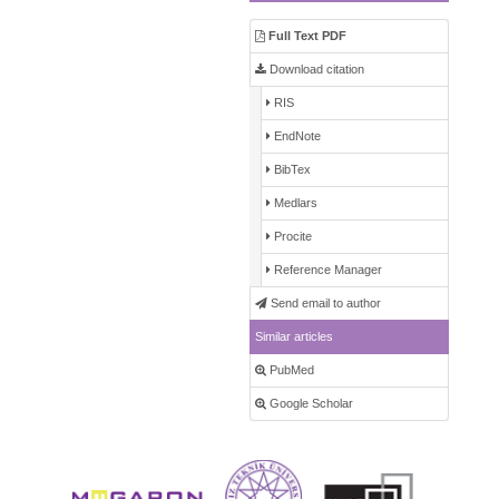
Full Text PDF
Download citation
RIS
EndNote
BibTex
Medlars
Procite
Reference Manager
Send email to author
Similar articles
PubMed
Google Scholar