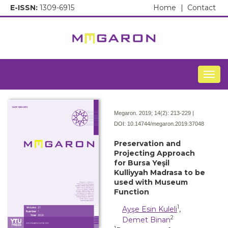
E-ISSN:
1309-6915
Home
|
Contact
Togg
Megaron. 2019; 14(2):
213-229 |
DOI:
10.14744/megaron.2019.37048
Preservation and
Projecting Approach
for Bursa Yeşil
Kulliyyah Madrasa to be
used with Museum
Function
1
Ayşe Esin Kuleli
,
2
Demet Binan