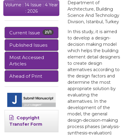
Department of
Volume : 14 Issue : 4 Year
Architecture, Building
: 2026
Science And Technology
Division, Istanbul, Turkey
In this study, it is aimed
Current Issue
21/1
to develop a design-
decision making model
Published Issues
which helps the building
element detail designers
Most Accessed
to create design
Articles
alternatives according to
Ahead of Print
the design factors and
determine the most
appropriate solution by
evaluating the
alternatives. In the
development of the
model, the general
Copyright
design-decision-making
Transfer Form
process phases (analysis-
synthesis-evaluation)