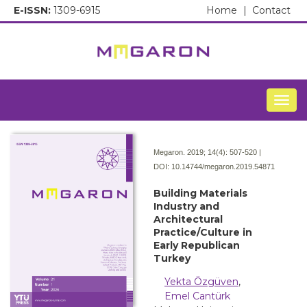
E-ISSN:
1309-6915
Home
|
Contact
Togg
Megaron. 2019; 14(4):
507-520 |
DOI:
10.14744/megaron.2019.54871
Building Materials
Industry and
Architectural
Practice/Culture in
Early Republican
Turkey
Yekta Özgüven
,
Emel Cantürk