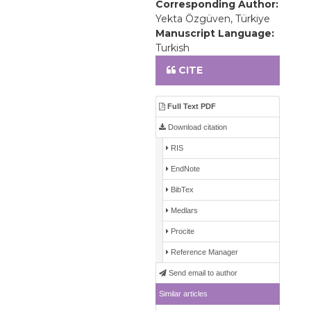
Corresponding Author:
Yekta Özgüven, Türkiye
Manuscript Language:
Turkish
CITE
Full Text PDF
Download citation
RIS
EndNote
BibTex
Medlars
Procite
Reference Manager
Send email to author
Similar articles