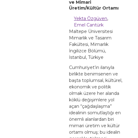
ve Mimari
Üretim/Kültür Ortamı
Yekta Özgüven
,
Emel Cantürk
Maltepe Üniversitesi
Mimarlık ve Tasarım
Fakültesi, Mimarlık
İngilizce Bölümü,
İstanbul, Türkiye
Cumhuriyet’in ilanıyla
birlikte benimsenen ve
başta toplumsal, kültürel,
ekonomik ve politik
olmak üzere her alanda
köklü değişimlere yol
açan “çağdaşlaşma”
idealinin somutlaştığı en
önemli alanlardan biri
mimari üretim ve kültür
ortamı olmuş; bu idealin