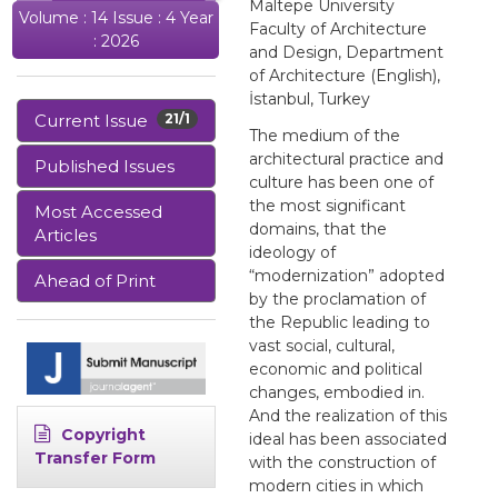
Maltepe University
Volume : 14 Issue : 4 Year
Faculty of Architecture
: 2026
and Design, Department
of Architecture (English),
İstanbul, Turkey
Current Issue
21/1
The medium of the
architectural practice and
Published Issues
culture has been one of
the most significant
Most Accessed
domains, that the
Articles
ideology of
“modernization” adopted
Ahead of Print
by the proclamation of
the Republic leading to
vast social, cultural,
economic and political
changes, embodied in.
And the realization of this
Copyright
ideal has been associated
Transfer Form
with the construction of
modern cities in which