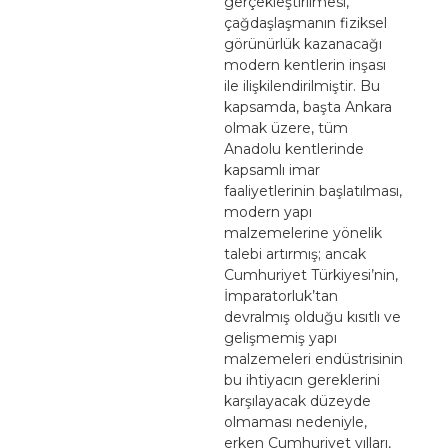
gerçekleştirilmesi,
çağdaşlaşmanın fiziksel
görünürlük kazanacağı
modern kentlerin inşası
ile ilişkilendirilmiştir. Bu
kapsamda, başta Ankara
olmak üzere, tüm
Anadolu kentlerinde
kapsamlı imar
faaliyetlerinin başlatılması,
modern yapı
malzemelerine yönelik
talebi artırmış; ancak
Cumhuriyet Türkiyesi’nin,
İmparatorluk’tan
devralmış olduğu kısıtlı ve
gelişmemiş yapı
malzemeleri endüstrisinin
bu ihtiyacın gereklerini
karşılayacak düzeyde
olmaması nedeniyle,
erken Cumhuriyet yılları,