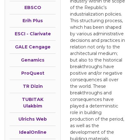
industry within the scope
EBSCO
of the Republic’s
industrialization policies.
Erih Plus
This structuring process,
which has been shaped
ESCI - Clarivate
by various administrative
decisions and practices in
GALE Cengage
relation not only to the
architectural medium;
Genamics
but also to the historical
breakthroughs have
ProQuest
positive and/or negative
consequences all over
TR Dizin
the world. These
breakthroughs and
TUBITAK
consequences have
Ulakbim
played a deterministic
role in building
Ulrichs Web
production of the period,
as well as the
IdealOnline
development of the
building materials