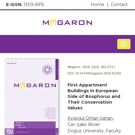
E-ISSN:
1309-6915
Home
|
Contact
Togg
Megaron. 2019; 14(4):
662-673 |
DOI:
10.14744/megaron.2019.91259
First Appartment
Buildings in European
Side of Bosphorus and
Their Conservation
Values
Ayşegül Orhan Şahan
,
Can Şakir Binan
Doğus University, Faculty