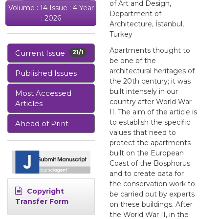
of Art and Design,
Volume : 14 Issue : 4 Year
Department of
: 2026
Architecture, İstanbul,
Turkey
Apartments thought to
Current Issue
21/1
be one of the
architectural heritages of
Published Issues
the 20th century; it was
built intensely in our
Most Accessed
country after World War
Articles
II. The aim of the article is
to establish the specific
Ahead of Print
values that need to
protect the apartments
built on the European
Coast of the Bosphorus
and to create data for
the conservation work to
Copyright
be carried out by experts
Transfer Form
on these buildings. After
the World War II, in the