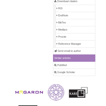
Download citation
RIS
EndNote
BibTex
Medlars
Procite
Reference Manager
Send email to author
Similar articles
PubMed
Google Scholar