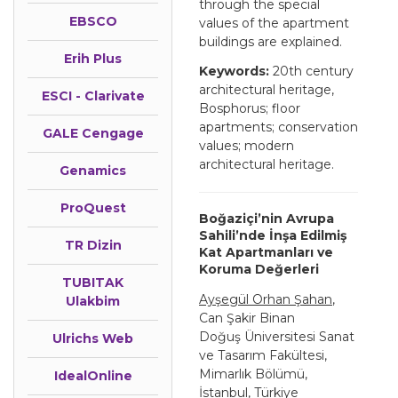
through the special
EBSCO
values of the apartment
buildings are explained.
Erih Plus
Keywords:
20th century
architectural heritage,
ESCI - Clarivate
Bosphorus; floor
apartments; conservation
GALE Cengage
values; modern
architectural heritage.
Genamics
ProQuest
Boğaziçi’nin Avrupa
Sahili’nde İnşa Edilmiş
TR Dizin
Kat Apartmanları ve
Koruma Değerleri
TUBITAK
Ayşegül Orhan Şahan
,
Ulakbim
Can Şakir Binan
Doğuş Üniversitesi Sanat
Ulrichs Web
ve Tasarım Fakültesi,
Mimarlık Bölümü,
IdealOnline
İstanbul, Türkiye