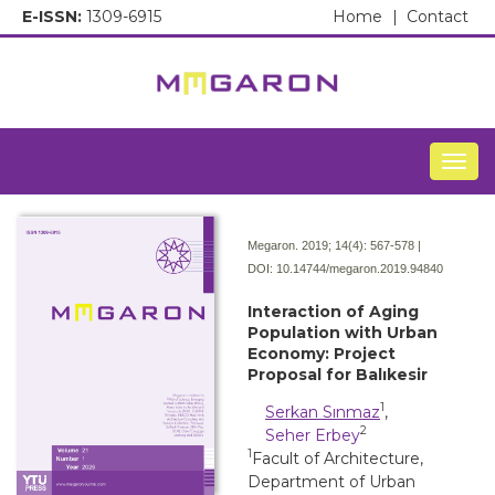
E-ISSN:
1309-6915
Home
|
Contact
Togg
Megaron. 2019; 14(4):
567-578 |
DOI:
10.14744/megaron.2019.94840
Interaction of Aging
Population with Urban
Economy: Project
Proposal for Balıkesir
1
Serkan Sınmaz
,
2
Seher Erbey
1
Facult of Architecture,
Department of Urban