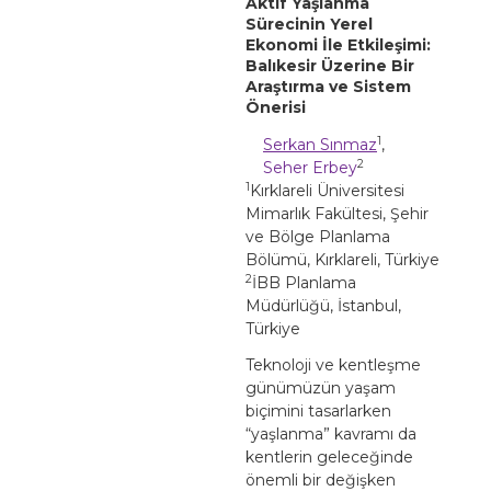
Aktif Yaşlanma
Sürecinin Yerel
Ekonomi İle Etkileşimi:
Balıkesir Üzerine Bir
Araştırma ve Sistem
Önerisi
1
Serkan Sınmaz
,
2
Seher Erbey
1
Kırklareli Üniversitesi
Mimarlık Fakültesi, Şehir
ve Bölge Planlama
Bölümü, Kırklareli, Türkiye
2
İBB Planlama
Müdürlüğü, İstanbul,
Türkiye
Teknoloji ve kentleşme
günümüzün yaşam
biçimini tasarlarken
“yaşlanma” kavramı da
kentlerin geleceğinde
önemli bir değişken