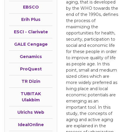
aging, that is developed
EBSCO
by the WHO towards the
end of the 1990s, defines
Erih Plus
the process of
maximizing the
ESCI - Clarivate
opportunities for health,
security, participation to
GALE Cengage
social and economic life
for these people in order
Genamics
to improve quality of life
as people age. In this
ProQuest
point, small and medium
sized cities which are
TR Dizin
more widely preferred as
living place and local
TUBITAK
economic potentials are
Ulakbim
emerging as an
important tool. In this
Ulrichs Web
study, the concepts of
aging and active aging
IdealOnline
are explained in the
process of urbanization