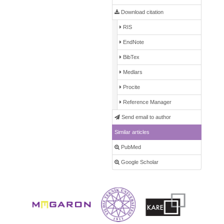
Download citation
RIS
EndNote
BibTex
Medlars
Procite
Reference Manager
Send email to author
Similar articles
PubMed
Google Scholar