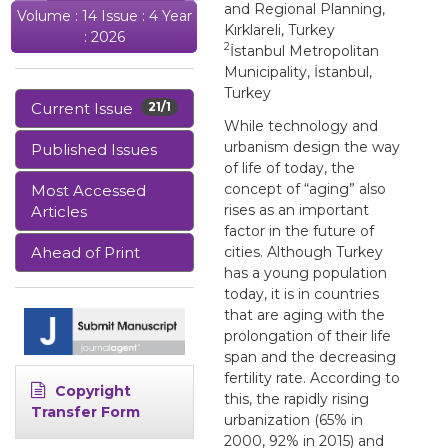
and Regional Planning,
Volume : 14 Issue : 4 Year
Kırklareli, Turkey
: 2026
2
İstanbul Metropolitan
Municipality, İstanbul,
Turkey
Current Issue
21/1
While technology and
urbanism design the way
Published Issues
of life of today, the
concept of “aging” also
Most Accessed
rises as an important
Articles
factor in the future of
Ahead of Print
cities. Although Turkey
has a young population
today, it is in countries
that are aging with the
prolongation of their life
span and the decreasing
fertility rate. According to
Copyright
this, the rapidly rising
Transfer Form
urbanization (65% in
2000, 92% in 2015) and